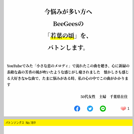
今悩みが多い方へ
BeeGeesの
「
若葉の頃
」を、
バトンします。
YouTubeでみた「小さな恋のメロディ」で流れたこの曲を聴き、心に新緑の
素敵な森の芳香の風が吹いたような感じがし癒されました 懐かしさも感じ
る大好きな✨な曲で、たまに悩みがある時、私の心の中でこの曲がかかりま
す
50代女性 主婦 千葉県在住
1
バトンソングス No.189