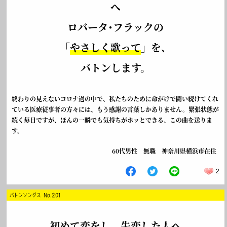
へ
ロバータ･フラックの
「
やさしく歌って
」を、
バトンします。
終わりの見えないコロナ過の中で、私たちのために命がけで闘い続けてくれ
ている医療従事者の方々には、もう感謝の言葉しかありません。緊張状態が
続く毎日ですが、ほんの一瞬でも気持ちがホッとできる、この曲を送りま
す。
60代男性 無職 神奈川県横浜市在住
2
バトンソングス No.201
初めて恋をし、失恋した人へ