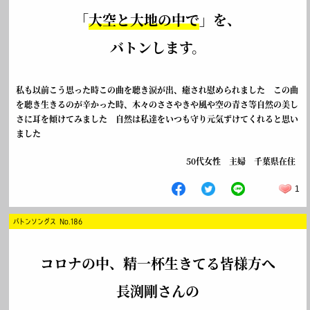
「
大空と大地の中で
」を、
バトンします。
私も以前こう思った時この曲を聴き涙が出、癒され慰められました この曲
を聴き生きるのが辛かった時、木々のささやきや風や空の青さ等自然の美し
さに耳を傾けてみました 自然は私達をいつも守り元気ずけてくれると思い
ました
50代女性 主婦 千葉県在住
1
バトンソングス No.186
コロナの中、精一杯生きてる皆様方へ
長渕剛さんの