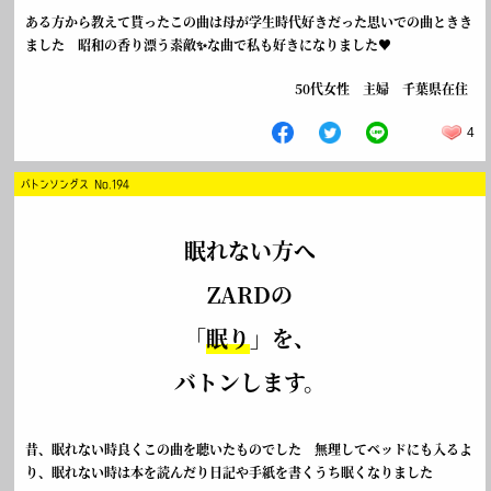
ある方から教えて貰ったこの曲は母が学生時代好きだった思いでの曲ときき
ました 昭和の香り漂う素敵✨な曲で私も好きになりました♥️
50代女性 主婦 千葉県在住
4
バトンソングス No.194
眠れない方へ
ZARDの
「
眠り
」を、
バトンします。
昔、眠れない時良くこの曲を聴いたものでした 無理してベッドにも入るよ
り、眠れない時は本を読んだり日記や手紙を書くうち眠くなりました