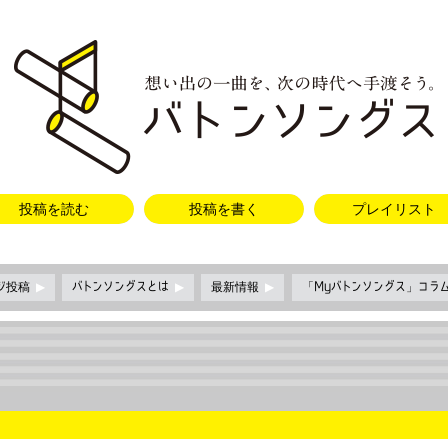
投稿を読む
投稿を書く
プレイリスト
ージ投稿
▶
バトンソングスとは
▶
最新情報
▶
「Myバトンソングス」コラ