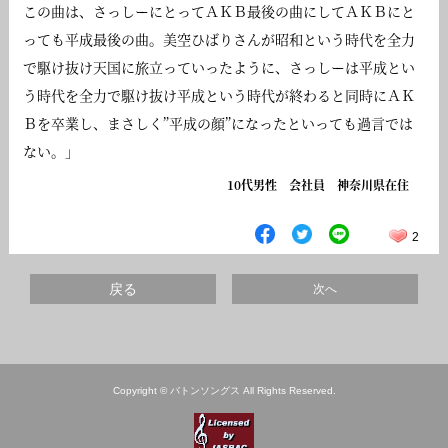
この曲は、さっしーにとってＡＫＢ最後の曲にしてＡＫＢにと
っても平成最後の曲。美空ひばりさんが昭和という時代を全力
で駆け抜け天国に旅立っていったように、さっしーは平成とい
う時代を全力で駆け抜け平成という時代が終わると同時にＡＫ
Ｂを卒業し、まさしく”平成の顔”になったといっても過言では
ない。」
10代男性 会社員 神奈川県在住
2
戻る
次へ
Copyright © バトンソングス All Rights Reserved.