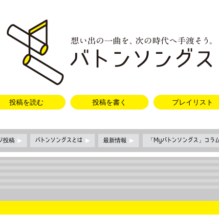
投稿を読む
投稿を書く
プレイリスト
ージ投稿
▶
バトンソングスとは
▶
最新情報
▶
「Myバトンソングス」コラ