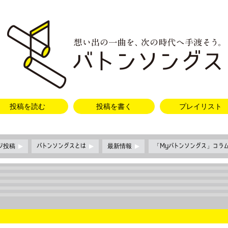
投稿を読む
投稿を書く
プレイリスト
ージ投稿
▶
バトンソングスとは
▶
最新情報
▶
「Myバトンソングス」コラ