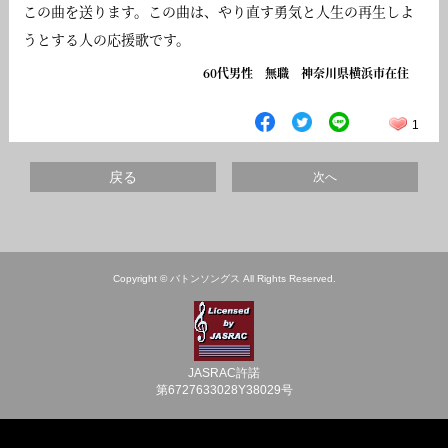
この曲を送ります。この曲は、やり直す勇気と人生の再生しよ
うとする人の応援歌です。
60代男性 無職 神奈川県横浜市在住
1
戻る
次へ
Copyright © バトンソングス All Rights Reserved.
JASRAC許諾
第6727633028Y38029号