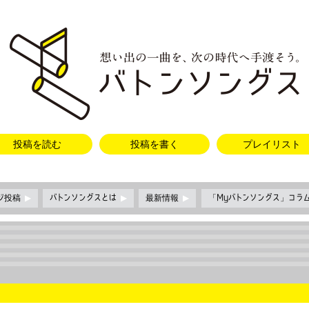
投稿を読む
投稿を書く
プレイリスト
ージ投稿
▶
バトンソングスとは
▶
最新情報
▶
「Myバトンソングス」コラ